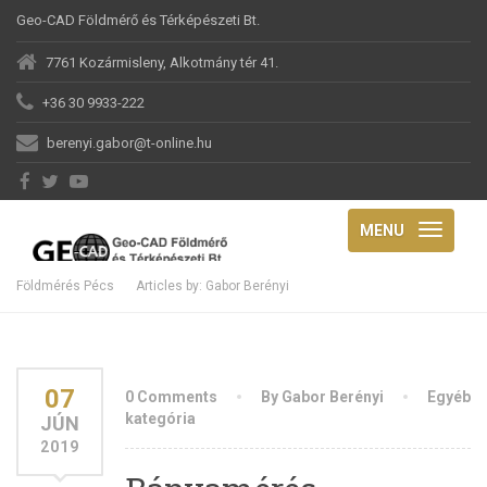
Geo-CAD Földmérő és Térképészeti Bt.
7761 Kozármisleny, Alkotmány tér 41.
+36 30 9933-222
berenyi.gabor@t-online.hu
MENU
Földmérés Pécs
Articles by: Gabor Berényi
07
0 Comments
By Gabor Berényi
Egyéb
kategória
JÚN
2019