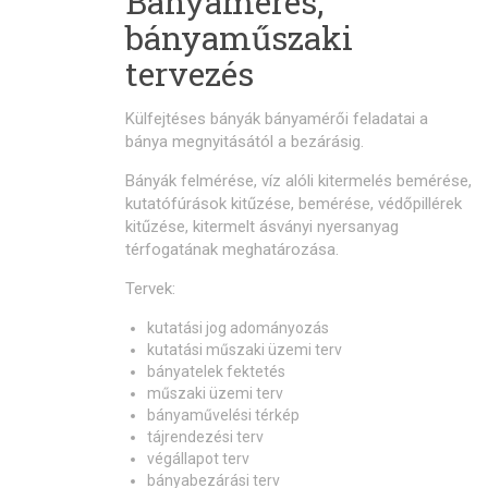
Bányamérés,
bányaműszaki
tervezés
Külfejtéses bányák bányamérői feladatai a
bánya megnyitásától a bezárásig.
Bányák felmérése, víz alóli kitermelés bemérése,
kutatófúrások kitűzése, bemérése, védőpillérek
kitűzése, kitermelt ásványi nyersanyag
térfogatának meghatározása.
Tervek:
kutatási jog adományozás
kutatási műszaki üzemi terv
bányatelek fektetés
műszaki üzemi terv
bányaművelési térkép
tájrendezési terv
végállapot terv
bányabezárási terv