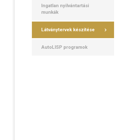
Ingatlan nyilvántartási
munkák
Látványtervek készítése
AutoLISP programok