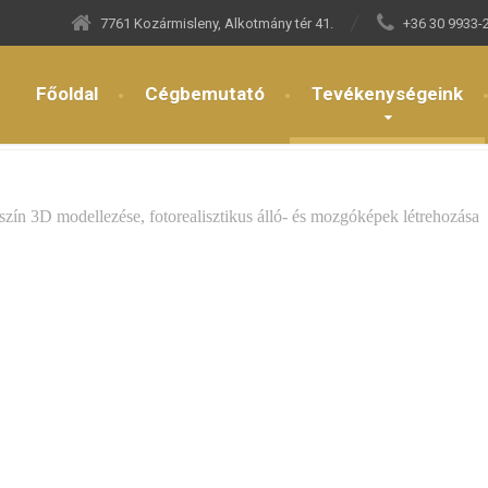
7761 Kozármisleny, Alkotmány tér 41.
+36 30 9933-
Főoldal
Cégbemutató
Tevékenységeink
tervek készítése
szín 3D modellezése, fotorealisztikus álló- és mozgóképek létrehozása