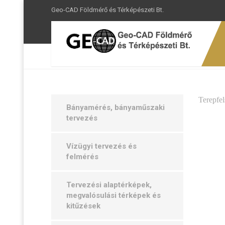
Geo-CAD Földmérő és Térképészeti Bt.
Földmérés Pécs
Tevékenységeink
Látvány
Terepfel
Bányamérés, bányaműszaki
tervezés
Vízügyi tervezés és
felmérés
Tervezési alaptérképek,
megvalósulási térképek és
kitűzések